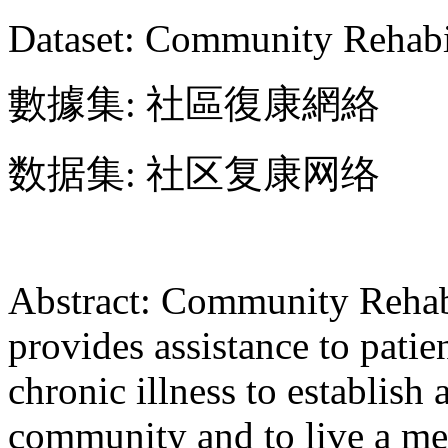
Dataset: Community Rehabi
數據集: 社區復康網絡
数据集: 社区复康网络
Abstract: Community Rehab
provides assistance to patien
chronic illness to establish
community and to live a mea