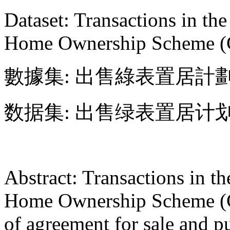
Dataset: Transactions in th
Home Ownership Scheme (
數據集: 出售綠表置居計劃
数据集: 出售绿表置居计划
Abstract: Transactions in t
Home Ownership Scheme (GS
of agreement for sale and p