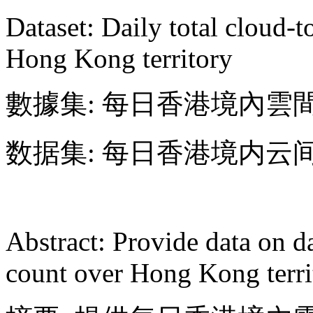
Dataset: Daily total cloud-t
Hong Kong territory
數據集: 每日香港境內雲
数据集: 每日香港境内云
Abstract: Provide data on d
count over Hong Kong terri