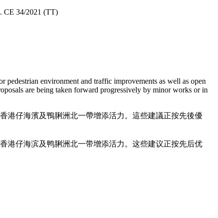
o. CE 34/2021 (TT)
r pedestrian environment and traffic improvements as well as open
osals are being taken forward progressively by minor works or in
、香港仔海濱及鴨脷洲北一帶增添活力。這些建議正按先後優
、香港仔海滨及鸭脷洲北一带增添活力。这些建议正按先后优