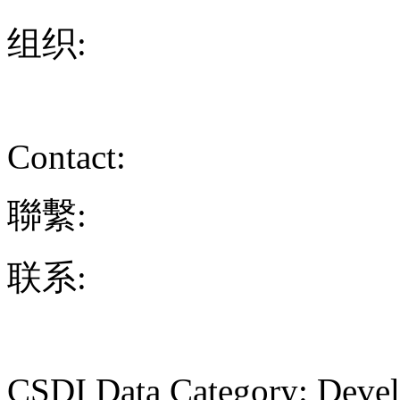
组织:
Contact:
聯繫:
联系:
CSDI Data Category: Deve