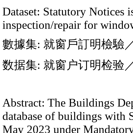
Dataset: Statutory Notices 
inspection/repair for windo
數據集: 就窗戶訂明檢
数据集: 就窗户订明检
Abstract: The Buildings Dep
database of buildings with S
May 2023 under Mandatory