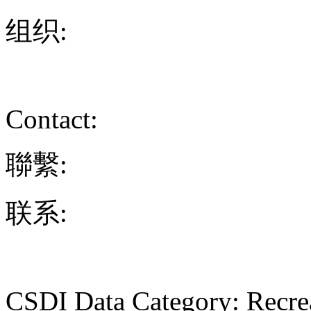
组织:
Contact:
聯繫:
联系:
CSDI Data Category: Recre