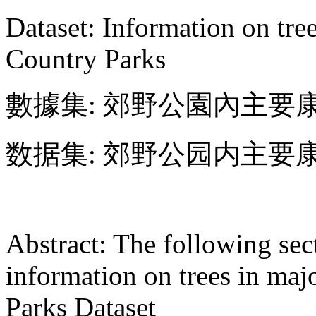
Dataset: Information on tree
Country Parks
數據集: 郊野公園內主要
数据集: 郊野公园内主要
Abstract: The following secti
information on trees in majo
Parks Dataset